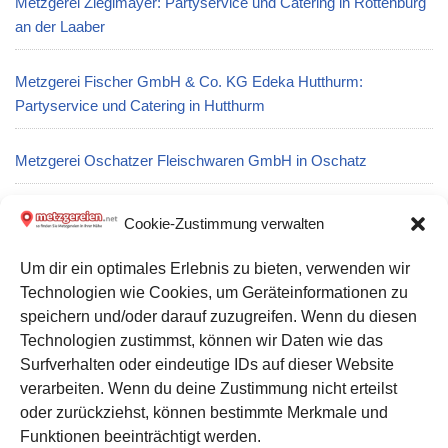
Metzgerei Zieglmayer: Partyservice und Catering in Rottenburg
an der Laaber
Metzgerei Fischer GmbH & Co. KG Edeka Hutthurm:
Partyservice und Catering in Hutthurm
Metzgerei Oschatzer Fleischwaren GmbH in Oschatz
Metzgerei Kutschke in Cunewalde
Cookie-Zustimmung verwalten
Um dir ein optimales Erlebnis zu bieten, verwenden wir
Metzgerei Georg Landgrebe in Nentershausen
Technologien wie Cookies, um Geräteinformationen zu
speichern und/oder darauf zuzugreifen. Wenn du diesen
Metzgerei Weinberger: Partyservice und Catering in München
Technologien zustimmst, können wir Daten wie das
Surfverhalten oder eindeutige IDs auf dieser Website
verarbeiten. Wenn du deine Zustimmung nicht erteilst
Datenschutz
oder zurückziehst, können bestimmte Merkmale und
Kontakt zu uns
Funktionen beeinträchtigt werden.