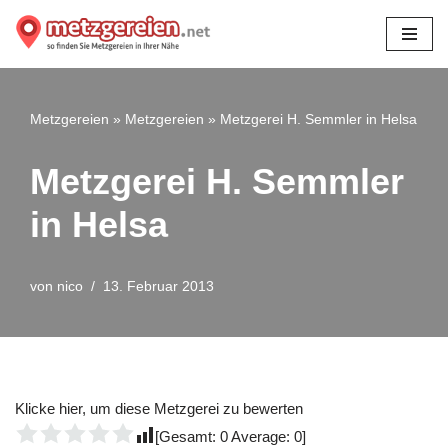
Zum
Inhalt
springen
Metzgereien
»
Metzgereien
»
Metzgerei H. Semmler in Helsa
Metzgerei H. Semmler
in Helsa
von
nico
13. Februar 2013
Klicke hier, um diese Metzgerei zu bewerten
[Gesamt:
0
Average:
0
]