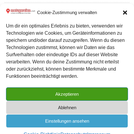
Metzgerei Surmann – Beesten Vieh- und Fleischhandels GmbH
Cookie-Zustimmung verwalten
in Beesten
Um dir ein optimales Erlebnis zu bieten, verwenden wir
Technologien wie Cookies, um Geräteinformationen zu
Metzgerei Schröder, H.: Partyservice und Catering in
speichern und/oder darauf zuzugreifen. Wenn du diesen
Hückelhoven
Technologien zustimmst, können wir Daten wie das
Surfverhalten oder eindeutige IDs auf dieser Website
verarbeiten. Wenn du deine Zustimmung nicht erteilst
Datenschutz
oder zurückziehst, können bestimmte Merkmale und
Kontakt zu uns
Funktionen beeinträchtigt werden.
Impressum
Akzeptieren
Cookie-Richtlinie (EU)
Ablehnen
Einstellungen ansehen
METZGEREIEN.net
| das große Metzgerei Verzeichnis für