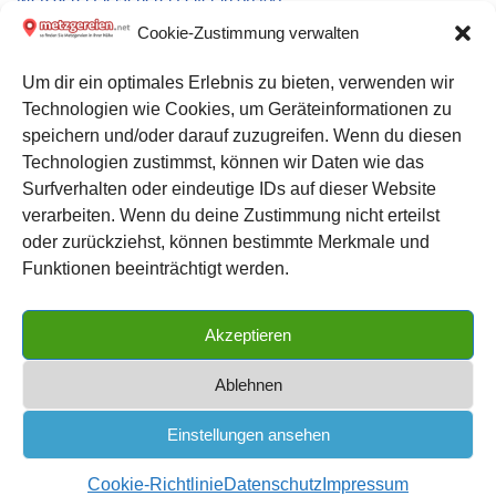
Cookie-Zustimmung verwalten
Metzgerei Fritz Kern in Seewald
Um dir ein optimales Erlebnis zu bieten, verwenden wir
Technologien wie Cookies, um Geräteinformationen zu
Metzgerei Peter Frey Fleischerei: Partyservice und Catering in
speichern und/oder darauf zuzugreifen. Wenn du diesen
Rathenow
Technologien zustimmst, können wir Daten wie das
Surfverhalten oder eindeutige IDs auf dieser Website
verarbeiten. Wenn du deine Zustimmung nicht erteilst
Datenschutz
oder zurückziehst, können bestimmte Merkmale und
Kontakt zu uns
Funktionen beeinträchtigt werden.
Impressum
Akzeptieren
Cookie-Richtlinie (EU)
Ablehnen
Einstellungen ansehen
METZGEREIEN.net
| das große Metzgerei Verzeichnis für
Cookie-Richtlinie
Datenschutz
Impressum
Deutschland