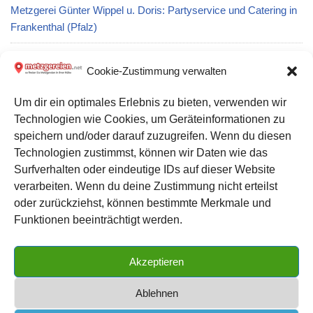
Metzgerei Günter Wippel u. Doris: Partyservice und Catering in
Frankenthal (Pfalz)
Metzgerei Traugott Schick in Bad Rappenau
Cookie-Zustimmung verwalten
Um dir ein optimales Erlebnis zu bieten, verwenden wir
Metzgerei Hans-Peter Lamprecht in Niederwerrn
Technologien wie Cookies, um Geräteinformationen zu
speichern und/oder darauf zuzugreifen. Wenn du diesen
Metzgerei Kühlhaus Forster KG Lenting in Lenting
Technologien zustimmst, können wir Daten wie das
Surfverhalten oder eindeutige IDs auf dieser Website
verarbeiten. Wenn du deine Zustimmung nicht erteilst
Datenschutz
oder zurückziehst, können bestimmte Merkmale und
Kontakt zu uns
Funktionen beeinträchtigt werden.
Impressum
Akzeptieren
Cookie-Richtlinie (EU)
Ablehnen