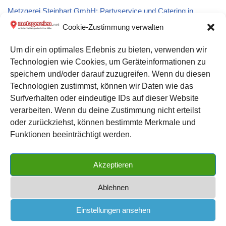
Metzgerei Steinhart GmbH: Partyservice und Catering in
Albstadt
Cookie-Zustimmung verwalten
Um dir ein optimales Erlebnis zu bieten, verwenden wir
Metzgerei FleiWa Fleischwaren GmbH in Nittenau
Technologien wie Cookies, um Geräteinformationen zu
speichern und/oder darauf zuzugreifen. Wenn du diesen
Metzgerei Neser in 72393
Technologien zustimmst, können wir Daten wie das
Surfverhalten oder eindeutige IDs auf dieser Website
verarbeiten. Wenn du deine Zustimmung nicht erteilst
Datenschutz
oder zurückziehst, können bestimmte Merkmale und
Kontakt zu uns
Funktionen beeinträchtigt werden.
Impressum
Akzeptieren
Cookie-Richtlinie (EU)
Ablehnen
Einstellungen ansehen
METZGEREIEN.net
| das große Metzgerei Verzeichnis für