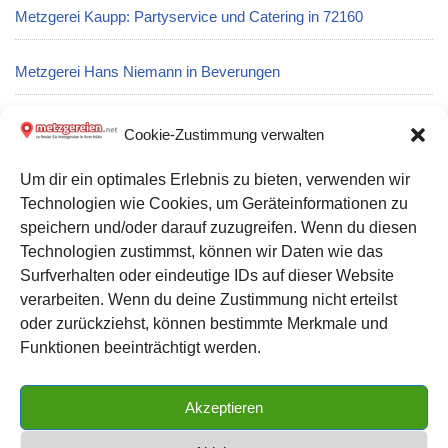
Metzgerei Kaupp: Partyservice und Catering in 72160
Metzgerei Hans Niemann in Beverungen
Metzgerei Rath in Leinfelden-Echterdingen
Cookie-Zustimmung verwalten
Um dir ein optimales Erlebnis zu bieten, verwenden wir
Metzgerei E. Lang: Partyservice und Catering in Forchheim
Technologien wie Cookies, um Geräteinformationen zu
speichern und/oder darauf zuzugreifen. Wenn du diesen
Metzgerei Rainer Holder in Dettingen unter Teck
Technologien zustimmst, können wir Daten wie das
Surfverhalten oder eindeutige IDs auf dieser Website
verarbeiten. Wenn du deine Zustimmung nicht erteilst
Datenschutz
oder zurückziehst, können bestimmte Merkmale und
Kontakt zu uns
Funktionen beeinträchtigt werden.
Impressum
Akzeptieren
Cookie-Richtlinie (EU)