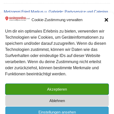
Metzgerei Fried Markus u. Gabriele: Partyservice und Catering
in Berg (Pfalz)
Cookie-Zustimmung verwalten
Um dir ein optimales Erlebnis zu bieten, verwenden wir
Metzgerei Bosch in Fridingen an der Donau
Technologien wie Cookies, um Geräteinformationen zu
speichern und/oder darauf zuzugreifen. Wenn du diesen
Metzgerei Zier Wilfried Inh. Alexander Zier in Blumberg
Technologien zustimmst, können wir Daten wie das
Surfverhalten oder eindeutige IDs auf dieser Website
verarbeiten. Wenn du deine Zustimmung nicht erteilst
Datenschutz
oder zurückziehst, können bestimmte Merkmale und
Kontakt zu uns
Funktionen beeinträchtigt werden.
Impressum
Akzeptieren
Cookie-Richtlinie (EU)
Ablehnen
Einstellungen ansehen