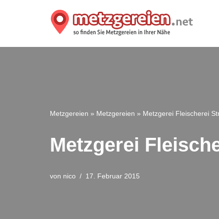
Zum
Inhalt
springen
Metzgereien
»
Metzgereien
»
Metzgerei Fleischerei Str
Metzgerei Fleische
von
nico
17. Februar 2015