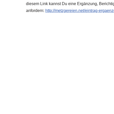
diesem Link kannst Du eine Ergänzung, Berichti
anfordern:
http://metzgereien.net/eintrag-ergaen