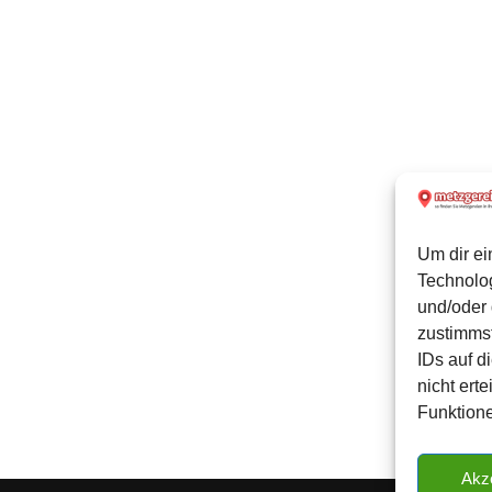
Um dir ei
Technolo
und/oder 
zustimmst
IDs auf d
nicht ert
Funktione
Akz