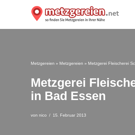
Zum
Inhalt
springen
Metzgereien
»
Metzgereien
»
Metzgerei Fleischerei S
Metzgerei Fleisch
in Bad Essen
von
nico
15. Februar 2013