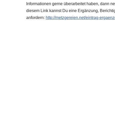
Informationen gerne überarbeitet haben, dann neh
diesem Link kannst Du eine Ergänzung, Berichti
anfordern:
http://metzgereien.net/eintrag-ergaen