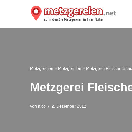
Zum
Inhalt
springen
Metzgereien
»
Metzgereien
»
Metzgerei Fleischerei S
Metzgerei Fleisch
von
nico
2. Dezember 2012