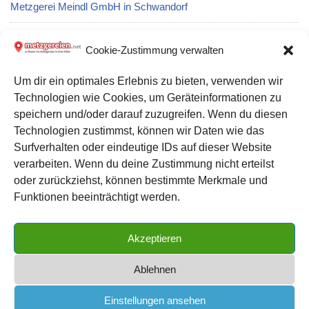
Metzgerei Meindl GmbH in Schwandorf
Metzgerei Bernstein Johann GmbH & Co. KG in Schlitz
Cookie-Zustimmung verwalten
Um dir ein optimales Erlebnis zu bieten, verwenden wir
Metzgerei Willi Jung in Weilburg
Technologien wie Cookies, um Geräteinformationen zu
speichern und/oder darauf zuzugreifen. Wenn du diesen
Metzgerei Fleischerei Wiese in Süderbrarup
Technologien zustimmst, können wir Daten wie das
Surfverhalten oder eindeutige IDs auf dieser Website
verarbeiten. Wenn du deine Zustimmung nicht erteilst
Datenschutz
oder zurückziehst, können bestimmte Merkmale und
Kontakt zu uns
Funktionen beeinträchtigt werden.
Impressum
Akzeptieren
Cookie-Richtlinie (EU)
Ablehnen
Einstellungen ansehen