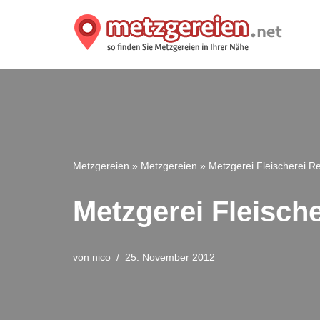
Zum
Inhalt
springen
Metzgereien
»
Metzgereien
»
Metzgerei Fleischerei 
Metzgerei Fleisc
von
nico
25. November 2012