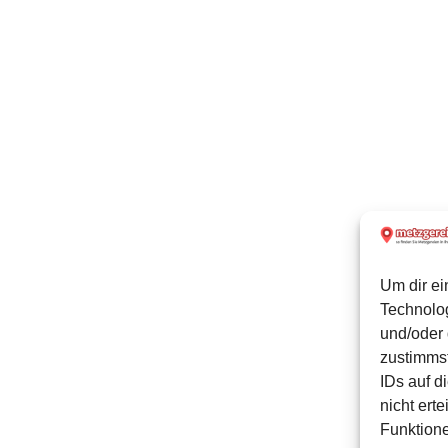
Um dir ei
Technolo
und/oder 
zustimmst
IDs auf d
nicht ert
Funktione