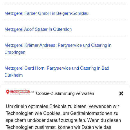
Metzgerei Färber GmbH in Belgern-Schildau
Metzgerei Adolf Sträter in Gütersloh
Metzgerei Krämer Andreas: Partyservice und Catering in
Urspringen
Metzgerei Gerd Horn: Partyservice und Catering in Bad
Dürkheim
Metzgerei Martin Rudrof in Stadelhofen
Cookie-Zustimmung verwalten
Um dir ein optimales Erlebnis zu bieten, verwenden wir
Metzgerei Michael Württemberger in Heilbronn
Technologien wie Cookies, um Geräteinformationen zu
speichern und/oder darauf zuzugreifen. Wenn du diesen
Metzgerei Land Stefan Rumpel in Bruckmühl
Technologien zustimmst, können wir Daten wie das