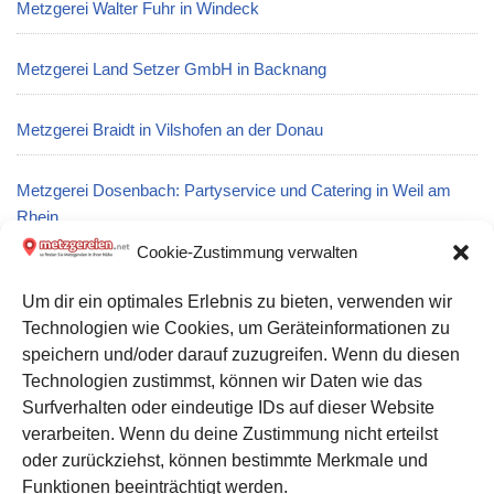
Metzgerei Walter Fuhr in Windeck
Metzgerei Land Setzer GmbH in Backnang
Metzgerei Braidt in Vilshofen an der Donau
Metzgerei Dosenbach: Partyservice und Catering in Weil am
Rhein
Cookie-Zustimmung verwalten
Metzgerei Manfred Finkler: Partyservice und Catering in Wadern
Um dir ein optimales Erlebnis zu bieten, verwenden wir
Technologien wie Cookies, um Geräteinformationen zu
Metzgerei Karl Brauchle: Partyservice und Catering in
speichern und/oder darauf zuzugreifen. Wenn du diesen
Bergatreute
Technologien zustimmst, können wir Daten wie das
Surfverhalten oder eindeutige IDs auf dieser Website
verarbeiten. Wenn du deine Zustimmung nicht erteilst
Datenschutz
oder zurückziehst, können bestimmte Merkmale und
Kontakt zu uns
Funktionen beeinträchtigt werden.