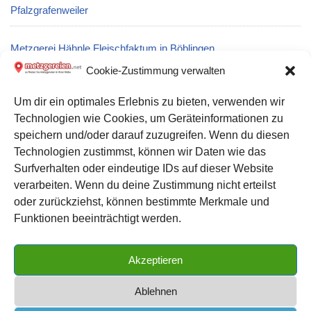
Pfalzgrafenweiler
Metzgerei Hähnle Fleischfaktum in Böblingen
Cookie-Zustimmung verwalten
Metzgerei Werner Hanhörster Fleischhandel in Gütersloh
Um dir ein optimales Erlebnis zu bieten, verwenden wir
Technologien wie Cookies, um Geräteinformationen zu
Metzgerei Fleischerei Familie Geduhn GmbH: Partyservice und
speichern und/oder darauf zuzugreifen. Wenn du diesen
Catering in Berlin
Technologien zustimmst, können wir Daten wie das
Surfverhalten oder eindeutige IDs auf dieser Website
verarbeiten. Wenn du deine Zustimmung nicht erteilst
Datenschutz
oder zurückziehst, können bestimmte Merkmale und
Kontakt zu uns
Funktionen beeinträchtigt werden.
Impressum
Akzeptieren
Cookie-Richtlinie (EU)
Ablehnen