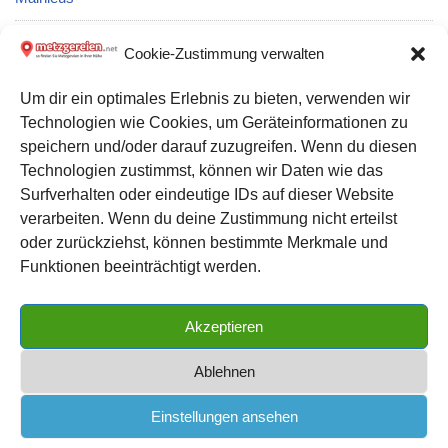
Metzgerei Peter Hoffmann: Partyservice und Catering in
Cookie-Zustimmung verwalten
Engelskirchen
Um dir ein optimales Erlebnis zu bieten, verwenden wir
Technologien wie Cookies, um Geräteinformationen zu
Metzgerei Wurst und Schinken Haase: Partyservice und
speichern und/oder darauf zuzugreifen. Wenn du diesen
Catering in Berlin
Technologien zustimmst, können wir Daten wie das
Surfverhalten oder eindeutige IDs auf dieser Website
verarbeiten. Wenn du deine Zustimmung nicht erteilst
Datenschutz
oder zurückziehst, können bestimmte Merkmale und
Kontakt zu uns
Funktionen beeinträchtigt werden.
Impressum
Akzeptieren
Cookie-Richtlinie (EU)
Ablehnen
Einstellungen ansehen
METZGEREIEN.net
| das große Metzgerei Verzeichnis für