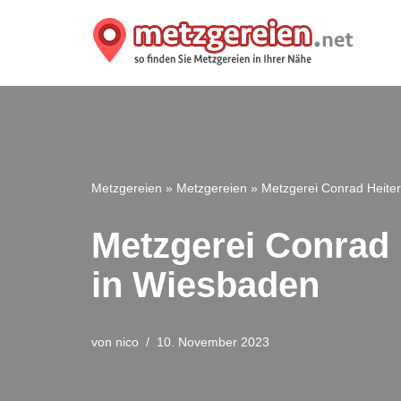
Zum
Inhalt
springen
Metzgereien
»
Metzgereien
»
Metzgerei Conrad Heite
Metzgerei Conrad 
in Wiesbaden
von
nico
10. November 2023