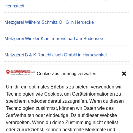
Hennstedt
Metzgerei Wilhelm Schmitz OHG in Herdecke
Metzgerei Winkler K. in Immenstaad am Bodensee
Metzgerei B & K Rauchfleisch GmbH in Harsewinkel
Metzgerei Thomas Blocher in Empfingen
Cookie-Zustimmung verwalten
Um dir ein optimales Erlebnis zu bieten, verwenden wir
Metzgerei Bottmer GmbH in Velbert
Technologien wie Cookies, um Geräteinformationen zu
speichern und/oder darauf zuzugreifen. Wenn du diesen
Metzgerei Marianne Neudecker in Velden
Technologien zustimmst, können wir Daten wie das
Surfverhalten oder eindeutige IDs auf dieser Website
verarbeiten. Wenn du deine Zustimmung nicht erteilst
Datenschutz
oder zurückziehst, können bestimmte Merkmale und