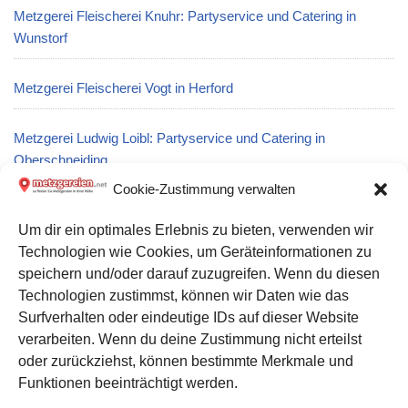
Metzgerei Fleischerei Knuhr: Partyservice und Catering in
Wunstorf
Metzgerei Fleischerei Vogt in Herford
Metzgerei Ludwig Loibl: Partyservice und Catering in
Oberschneiding
Cookie-Zustimmung verwalten
Metzgerei Land Dingler: Partyservice und Catering in Pforzheim
Um dir ein optimales Erlebnis zu bieten, verwenden wir
Technologien wie Cookies, um Geräteinformationen zu
Metzgerei Fleischerei Georg Müller: Partyservice und Catering
speichern und/oder darauf zuzugreifen. Wenn du diesen
in Katharinenberg
Technologien zustimmst, können wir Daten wie das
Surfverhalten oder eindeutige IDs auf dieser Website
verarbeiten. Wenn du deine Zustimmung nicht erteilst
Datenschutz
oder zurückziehst, können bestimmte Merkmale und
Kontakt zu uns
Funktionen beeinträchtigt werden.